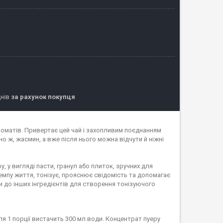
днів
за рахунок покупця
оматів. Привертає цей чай і захопливим поєднанням
но ж, жасмин, а вже після нього можна відчути й ніжні
, у вигляді пасти, гранул або плиток, зручних для
емпу життя, тонізує, прояснює свідомість та допомагає
 до інших інгредієнтів для створення тонізуючого
я 1 порції вистачить 300 мл води. Концентрат пуеру