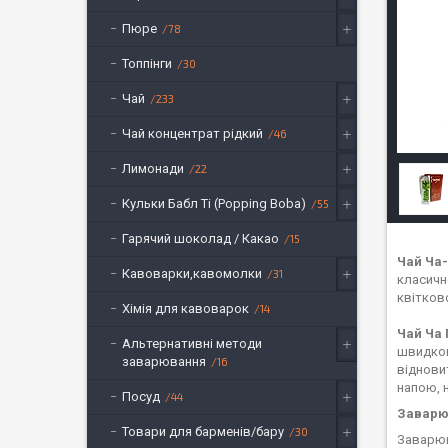
Пюре
78
Топпінги
30
Чай
233
Чай концентрат рідкий
46
Лимонади
22
Кульки Бабл Ті (Popping Boba)
55
Гарячий шоколад / Какао
15
Чай Ча
Кавоварки,кавомолки
31
класично
квітков
Хімія для кавоварок
14
Чай Ча
Альтернативні методи
швидког
заварювання
16
віднови
напою, 
Посуд
44
Заварю
Товари для барменів/бару
30
Заварюв