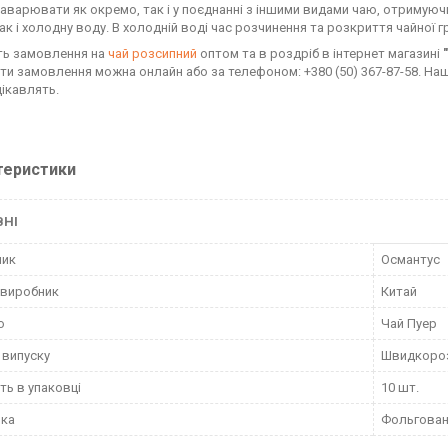
аварювати як окремо, так і у поєднанні з іншими видами чаю, отримуюч
ак і холодну воду. В холодній воді час розчинення та розкриття чайної 
ь замовлення на
чай розсипний
оптом та в роздріб в інтернет магазині
и замовлення можна онлайн або за телефоном: +380 (50) 367-87-58. Наші
цікавлять.
теристики
ВНІ
ник
Османтус
 виробник
Китай
ю
Чай Пуер
випуску
Швидкоро
сть в упаковці
10 шт.
вка
Фольгован