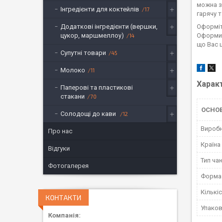
можна з
Інгредієнти для коктейлів
17
гарячу т
Оформіт
Додаткові інгредієнти (вершки,
Оформит
цукор, маршмеллоу)
14
що Вас 
Супутні товари
45
Молоко
11
Харак
Паперові та пластикові
стакани
70
ОСНО
Солодощі до кави
12
Вироб
Про нас
Країна
Відгуки
Тип ча
Фотогалерея
Форма 
Кількі
КОНТАКТИ
Упако