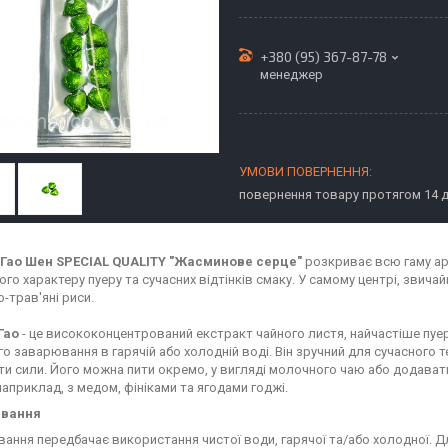
+380 (95) 367-87-78
менеджер
повернення товару протягом 14 
-Гао Шен SPECIAL QUALITY "Жасминове серце"
розкриває всю гаму ар
го характеру пуеру та сучасних відтінків смаку. У самому центрі, звичай
о-трав'яні риси.
 Гао
- це висококонцентрований екстракт чайного листя, найчастіше пуеру
о заварювання в гарячій або холодній воді. Він зручний для сучасного т
ти сили. Його можна пити окремо, у вигляді молочного чаю або додавати
наприклад, з медом, фініками та ягодами годжі.
вання
ання передбачає використання чистої води, гарячої та/або холодної. Дл