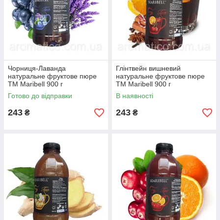
Чорниця-Лаванда
Глінтвейн вишневий
натуральне фруктове пюре
натуральне фруктове пюре
ТМ Maribell 900 г
ТМ Maribell 900 г
Готово до відправки
В наявності
243
243
₴
₴