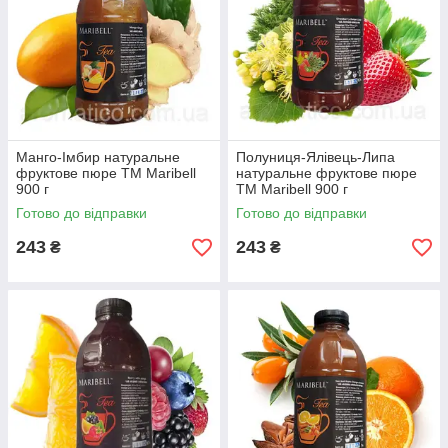
Манго-Імбир натуральне
Полуниця-Ялівець-Липа
фруктове пюре ТМ Maribell
натуральне фруктове пюре
900 г
ТМ Maribell 900 г
Готово до відправки
Готово до відправки
243
243
₴
₴