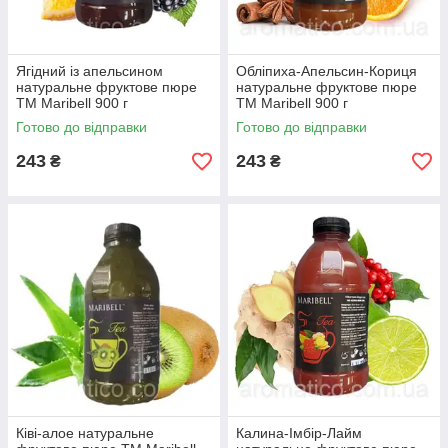
Ягідний із апельсином
Обліпиха-Апельсин-Кориця
натуральне фруктове пюре
натуральне фруктове пюре
ТМ Maribell 900 г
ТМ Maribell 900 г
Готово до відправки
Готово до відправки
243
243
₴
₴
Ківі-алое натуральне
Калина-Імбір-Лайм