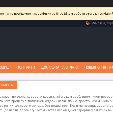
ння та повідомлення, оскільки за її графіком роботи сьогодні вихідни
Миколаїв, Укра
ОЗИЦІЇ
КОНТАКТИ
ДОСТАВКА ТА СПЛАТА
ПОВЕРНЕННЯ ТА 
ОЗЧИННА
а кава - це зерна, кавового дерева, які згодом особливим чином перер
гічного процесу з'являється чудовий напій, який є, просто незамінною 
х з ранку і до самого вечора. Ось подивіться! Коли ми прокидаємося з р
ть до нас на допомогу. Потім настає час обідньої перерви, у багатьох в