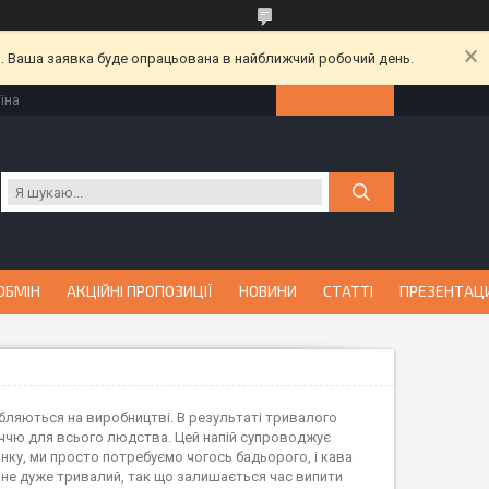
й. Ваша заявка буде опрацьована в найближчий робочий день.
їна
ОБМІН
АКЦІЙНІ ПРОПОЗИЦІЇ
НОВИНИ
СТАТТІ
ПРЕЗЕНТАЦ
обляються на виробництві. В результаті тривалого
річчю для всього людства. Цей напій супроводжує
анку, ми просто потребуємо чогось бадьорого, і кава
ін не дуже тривалий, так що залишається час випити