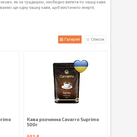
зково, як за традицією, необхідно випити по чашці кави.
пиваємо ще одну чашку кави, щоб вистачило енергії,
Галерея
Список
primo
Кава розчинна Cavarro Suprimo
500г
683 ₴