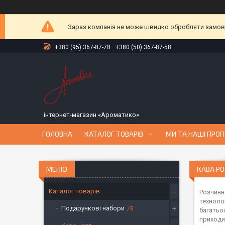
Зараз компанія не може швидко обробляти замовле
+380 (95) 367-87-78
+380 (50) 367-87-58
інтернет-магазин «Ароматико»
ГОЛОВНА
КАТАЛОГ ТОВАРІВ
МИ ТА НАШІ ПРОП
КАВА Р
Каталог товарів
Розчинн
техноло
Подарункові набори
8
багатьо
приходи