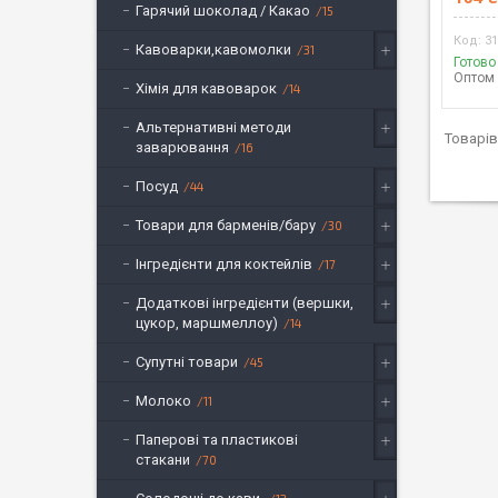
Гарячий шоколад / Какао
15
3
Кавоварки,кавомолки
31
Готово
Оптом 
Хімія для кавоварок
14
Альтернативні методи
заварювання
16
Посуд
44
Товари для барменів/бару
30
Інгредієнти для коктейлів
17
Додаткові інгредієнти (вершки,
цукор, маршмеллоу)
14
Супутні товари
45
Молоко
11
Паперові та пластикові
стакани
70