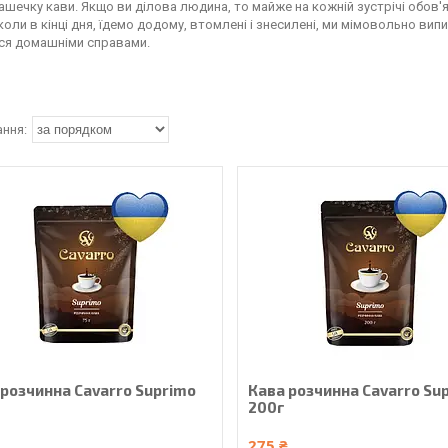
ашечку кави. Якщо ви ділова людина, то майже на кожній зустрічі обов'я
 коли в кінці дня, їдемо додому, втомлені і знесилені, ми мімовольно ви
ся домашніми справами.
 розчинна Cavarro Suprimo
Кава розчинна Cavarro Su
200г
₴
275 ₴