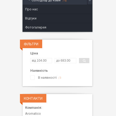
Солодощі до кави
12
Про нас
Відгуки
Фотогалерея
ФІЛЬТРИ
Ціна
Наявність
В наявності
3
КОНТАКТИ
Aromatico