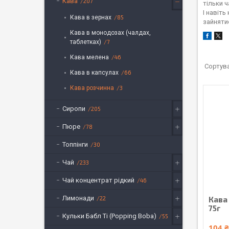
Кава
207
тільки ч
І навіть
Кава в зернах
85
зайняти
Кава в монодозах (чалдах,
таблетках)
7
Кава мелена
46
Кава в капсулах
66
Кава розчинна
3
Сиропи
205
Пюре
78
Топпінги
30
Чай
233
Чай концентрат рідкий
46
Лимонади
22
Кава
75г
Кульки Бабл Ті (Popping Boba)
55
104 