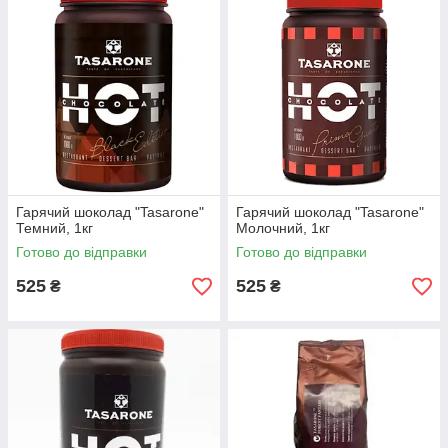
та життєвий тонус, стимулюють роботу мозку, покращують
пам'ять, збільшують працездатність та допомагають
подолати депресію.
Гарячий шоколад "Tasarone"
Гарячий шоколад "Tasarone"
Темний, 1кг
Молочний, 1кг
Готово до відправки
Готово до відправки
525
525
₴
₴