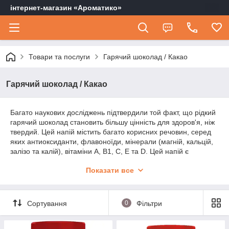
інтернет-магазин «Ароматико»
Товари та послуги
Гарячий шоколад / Какао
Гарячий шоколад / Какао
Багато наукових досліджень підтвердили той факт, що рідкий
гарячий шоколад становить більшу цінність для здоров'я, ніж
твердий. Цей напій містить багато корисних речовин, серед
яких антиоксиданти, флавоноїди, мінерали (магній, кальцій,
залізо та калій), вітаміни А, В1, С, Е та D. Цей напій є
відмінним профілактичним засобом від серцево-судинних
Показати все
захворювань та пухлин. Такий сприятливий вплив на
організм обгрунтований високим вмістом у рідкому шоколаді
флавоноїдів. Ці речовини сприяють поліпшенню функцій
кровоносних судин та зниженню згубного впливу на організм
Сортування
0
Фільтри
людини вільних радикалів. Крім цього, гарячий шоколад
містить біологічно активні речовини, які підвищують настрій