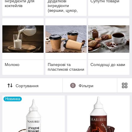
Інгредієнти для
Додаткові
Супутні товари
коктейлів
інгредієнти
(вершки, цукор,
маршмеллоу)
Молоко
Паперові та
Солодощі до кави
пластикові стакани
Сортування
0
Фільтри
Новинка