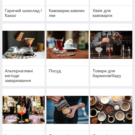
Гарячий шоколад /
Кавоварки,кавомо
Хімія для
Какао
лки
кавоварок
Альтернативні
Посуд
Товари для
методи
барменів/бару
заварювання