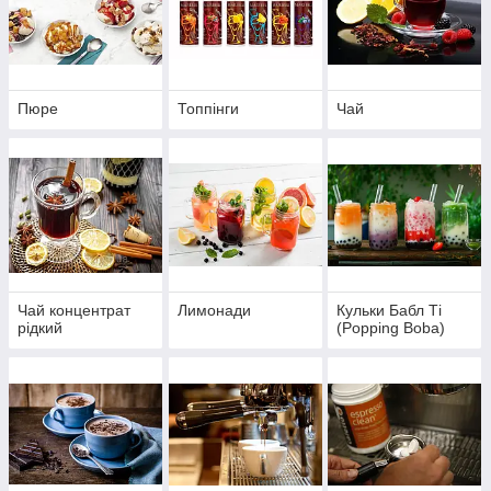
Пюре
Топпінги
Чай
Чай концентрат
Лимонади
Кульки Бабл Ті
рідкий
(Popping Boba)