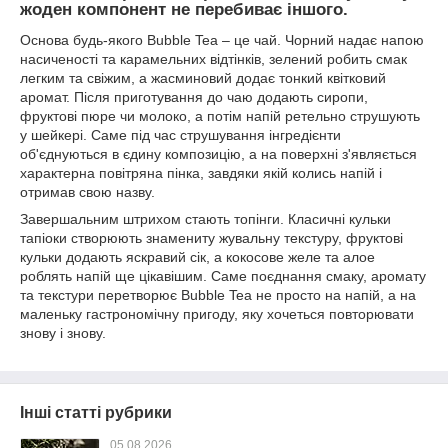
жоден компонент не перебиває іншого.
Основа будь-якого Bubble Tea – це чай. Чорний надає напою
насиченості та карамельних відтінків, зелений робить смак
легким та свіжим, а жасминовий додає тонкий квітковий
аромат. Після приготування до чаю додають сиропи,
фруктові пюре чи молоко, а потім напій ретельно струшують
у шейкері. Саме під час струшування інгредієнти
об'єднуються в єдину композицію, а на поверхні з'являється
характерна повітряна пінка, завдяки якій колись напій і
отримав свою назву.
Завершальним штрихом стають топінги. Класичні кульки
тапіоки створюють знамениту жувальну текстуру, фруктові
кульки додають яскравий сік, а кокосове желе та алое
роблять напій ще цікавішим. Саме поєднання смаку, аромату
та текстури перетворює Bubble Tea не просто на напій, а на
маленьку гастрономічну пригоду, яку хочеться повторювати
знову і знову.
Інші статті рубрики
05.08.2026