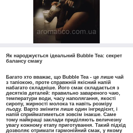
Як народжується ідеальний Bubble Tea: секрет
балансу смаку
Багато хто вважає, що Bubble Tea - це лише чай
з тапіокою, проте справжній якісний напій
набагато складніше. Його смак складається з
десятків деталей: правильно завареного чаю,
температури води, часу наполягання, якості
сиропу, жирності молока та навіть розміру
льоду. Варто змінити лише один інгредієнт, і
напій сприйматиметься зовсім інакше. Саме
тому найкращі заклади приділяють величезну
увагу кожному етапу приготування. Такий підхід
дозволяє отримати гармонійний смак, у якому