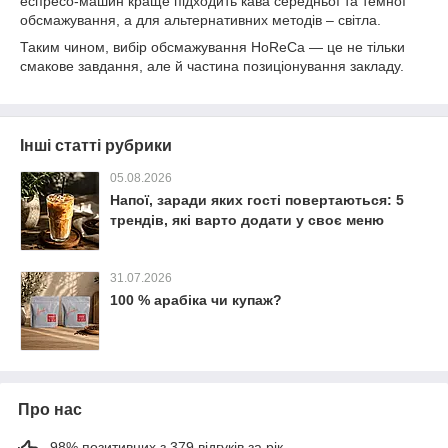
еспресо-машин краще підходить кава середньої та темної
обсмажування, а для альтернативних методів – світла.
Таким чином, вибір обсмажування HoReCa — це не тільки
смакове завдання, але й частина позиціонування закладу.
Інші статті рубрики
05.08.2026
Напої, заради яких гості повертаються: 5
трендів, які варто додати у своє меню
31.07.2026
100 % арабіка чи купаж?
Про нас
98% позитивних з 379 відгуків за рік