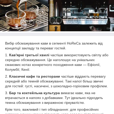
Вибір обсмажування кави в сегменті HoReCa залежить від
концепції закладу та переваг гостей.
1.
Кав'ярні третьої хвилі
частіше використовують світлу або
середню обсмажування. Це наголошує на унікальних
смакових нотах конкретного походження кави — Ефіопії,
Колумбії, Кенії.
2.
Класичні кафе та ресторани
частіше віддають перевагу
середній або темній обсмажуванні. Такі напої більш звичні
для гостей: густі, насичені, з шоколадно-горіховим профілем.
3.
Бар та коктейльна культура
вимагає кави, яка не
втрачається в напоях з добавками. Тут ідеально підходить
темна обсмажування з вираженою гіркуватістю.
Крім того, важливий і тип обладнання: для професійних