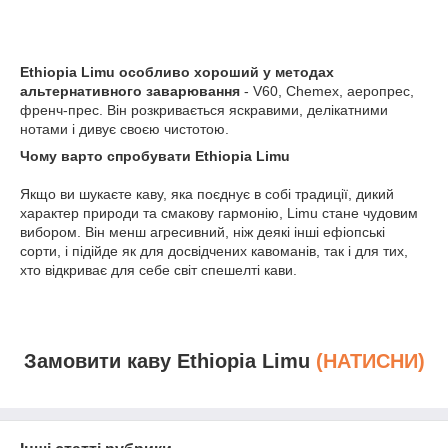
Ethiopia Limu особливо хороший у методах
альтернативного заварювання
- V60, Chemex, аеропрес,
френч-прес. Він розкривається яскравими, делікатними
нотами і дивує своєю чистотою.
Чому варто спробувати Ethiopia Limu
Якщо ви шукаєте каву, яка поєднує в собі традиції, дикий
характер природи та смакову гармонію, Limu стане чудовим
вибором. Він менш агресивний, ніж деякі інші ефіопські
сорти, і підійде як для досвідчених кавоманів, так і для тих,
хто відкриває для себе світ спешелті кави.
Замовити каву Ethiopia Limu
(НАТИСНИ)