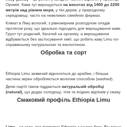
Оромія. Кава тут вирощується
на висотах від 1400 до 2200
метрів над рівнем моря,
у тіні дерев, у природному
середовищі, часто на невеликих сімейних фермах.
Клімат в Ліму вологий, з рівномірним розподілом опадів
протягом року, що ідеально підходить для вирощування кави.
Грунт тут родючий, багатий на органіку, а вирощування
відбувається без застосування хімії, що робить каву Limu по-
справжньому натуральною та екологічною.
Обробка та сорт
Ethiopia Limu зазвичай відноситься до арабіки, і більша
частина зерен обробляється вологим способом (washed).
Деякі партії також піддаються
натуральній обробці
(natural),
що додає солодощі, тіла та ягідних відтінків у смаку.
Смаковий профіль Ethiopia Limu
Limu
- це кава, яка відкриває Ефіопію з іншого боку. Він менш