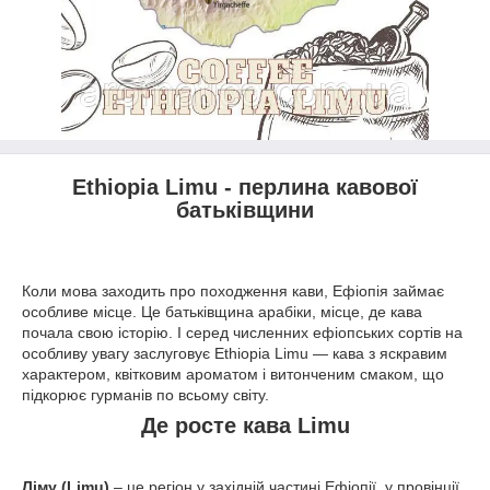
Ethiopia Limu - перлина кавової
батьківщини
Коли мова заходить про походження кави, Ефіопія займає
особливе місце. Це батьківщина арабіки, місце, де кава
почала свою історію. І серед численних ефіопських сортів на
особливу увагу заслуговує Ethiopia Limu — кава з яскравим
характером, квітковим ароматом і витонченим смаком, що
підкорює гурманів по всьому світу.
Де росте кава Limu
Ліму (Limu)
– це регіон у західній частині Ефіопії, у провінції