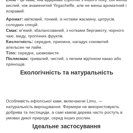
кислий, ніж знаменитий Yirgacheffe, але не менш ароматний і
яскравий.
Аромат:
квітковий, тонкий, із нотами жасмину, цитрусів,
солодких спецій.
Смак:
м'який, збалансований, з нотками бергамоту, чорного
чаю, меду, тропічних фруктів.
Кислотність:
середня, приємна, нагадує соковитий
апельсин чи лайм.
Тіло:
середнє, шовковисте.
Післясмак:
тривалий, чистий, з легким відтінком какао або
прянощів.
Екологічність та натуральність
Особливість ефіопської кави, включаючи Limu, —
натуральність вирощування. Фермери не використовують
добрива та пестициди, а самі кавові дерева часто ростуть в
умовах дикої природи, серед інших рослин.
Ідеальне застосування