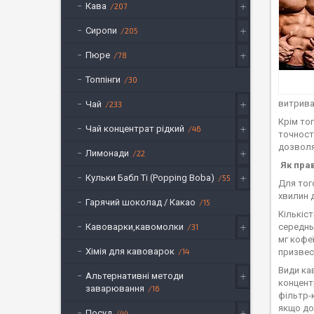
Кава
207
Сиропи
205
Пюре
78
Топпінги
30
витривал
Чай
233
Крім то
Чай концентрат рідкий
46
точност
дозволя
Лимонади
22
Як пра
Кульки Бабл Ті (Popping Boba)
55
Для тог
хвилин д
Гарячий шоколад / Какао
15
Кількіс
Кавоварки,кавомолки
середнь
31
мг кофе
Хімія для кавоварок
14
призвес
Види ка
Альтернативні методи
концент
заварювання
16
фільтр-
якщо до
Посуд
44