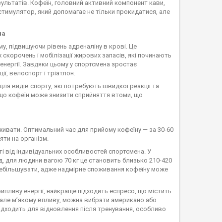
ультатів. Кофеїн, головний активний компонент кави,
тимулятор, який допомагає не тільки прокидатися, але
на
, підвищуючи рівень адреналіну в крові. Це
скорочень і мобілізації жирових запасів, які починають
нергії. Завдяки цьому у спортсмена зростає
ії, велоспорт і тріатлон.
ля видів спорту, які потребують швидкої реакції та
 що кофеїн може знизити сприйняття втоми, що
вживати. Оптимальний час для прийому кофеїну — за 30-60
яти на організм.
ті від індивідуальних особливостей спортсмена. У
, для людини вагою 70 кг це становить близько 210-420
ребільшувати, адже надмірне споживання кофеїну може
пливу енергії, найкраще підходить еспресо, що містить
, але м’якому впливу, можна вибрати американо або
підходить для відновлення після тренування, особливо