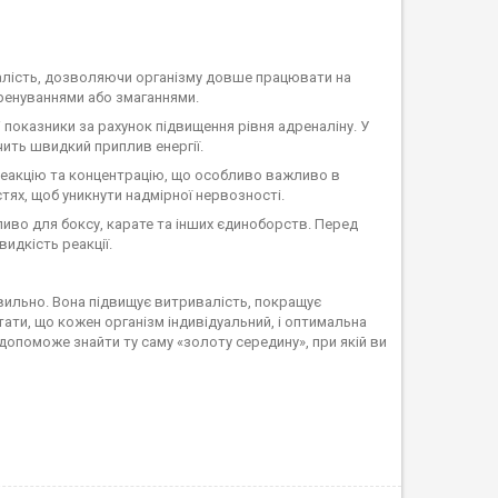
ивалість, дозволяючи організму довше працювати на
ренуваннями або змаганнями.
 показники за рахунок підвищення рівня адреналіну. У
ить швидкий приплив енергії.
 реакцію та концентрацію, що особливо важливо в
стях, щоб уникнути надмірної нервозності.
ливо для боксу, карате та інших єдиноборств. Перед
идкість реакції.
ильно. Вона підвищує витривалість, покращує
ати, що кожен організм індивідуальний, і оптимальна
допоможе знайти ту саму «золоту середину», при якій ви