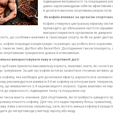
підвищення витривалості та покращення рез
давно зарекомендував себе як ефективний с
й досягати високих спортивних результатів.
Як кофеїн впливає на організм спортсме
Кофеїн стимулює центральну нервову систему
призводить до збільшення частоти серцевих 
використовуватися організмом як джерело е
ість, що особливо важливо в таких видах спорту, як біг на довгі дистанц
го, кофеїн покращує концентрацію та реакцію, що робить його корисним д
і, таких як теніс, футбол або баскетбол. Дослідження також показують,
є спортсменам тренуватися довше й інтенсивніше.
вильно використовувати каву в спортивній дієті
о щоб кава принесла максимальну користь, важливо знати, як і коли її 
о тренування. За цей час кофеїн встигає засвоїтися і починає активно ді
ть кофеїну, яка необхідна для досягнення ефекту, варіюється в залежнос
ому рекомендується вживати 3-6 мг кофеїну на кілограм ваги. Наприклад
їну, що еквівалентно 2-4 чашкам міцного еспресо. Однак важливо не пе
ти до нервозності, підвищення тиску та порушення сну.
ви також мають значення. Для спортсменів, які потребують швидкого при
ровану кількість кофеїну. Для тих, хто надає перевагу більш тривалому
каву. Кава з молоком, наприклад, лате, містить менше кофеїну й краще 
дати до неї вуглеводи у вигляді сиропу або меду.