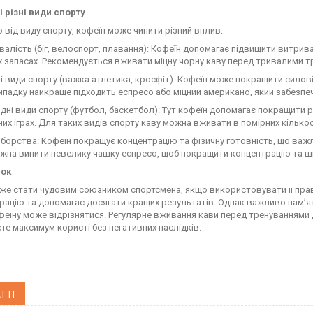
і різні види спорту
 від виду спорту, кофеїн може чинити різний вплив:
ивалість (біг, велоспорт, плавання): Кофеїн допомагає підвищити витр
 запасах. Рекомендується вживати міцну чорну каву перед тривалими т
ві види спорту (важка атлетика, кросфіт): Кофеїн може покращити силові
ипадку найкраще підходить еспресо або міцний американо, який забезпеч
ндні види спорту (футбол, баскетбол): Тут кофеїн допомагає покращити
них іграх. Для таких видів спорту каву можна вживати в помірних кілько
оборства: Кофеїн покращує концентрацію та фізичну готовність, що важ
жна випити невелику чашку еспресо, щоб покращити концентрацію та шв
ок
же стати чудовим союзником спортсмена, якщо використовувати її прав
рацію та допомагає досягати кращих результатів. Однак важливо пам’ят
феїну може відрізнятися. Регулярне вживання кави перед тренуваннями 
те максимум користі без негативних наслідків.
ТТІ