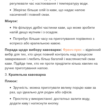
регулювати час настоювання і температуру води.
Зберігає більше олій із кави, що надає напою
насичений і повний смак.
Мінуси:
Не фільтрує дрібні частинки кави, що може зробити
напій дещо мутним і з осадом.
Потребує більше часу на приготування порівняно з
еспресо або крапельною кавою.
Порада щодо вибору кавоварки:
Френч-прес
– відмінний
вибір для тих, хто цінує повний контроль над процесом
заварювання і любить більш багатий і маслянистий смак
кави. Підійде тим, хто не проти приділити кілька хвилин на
ручне приготування напою.
3.
Крапельна кавоварка
Плюси:
Зручність: можна приготувати велику порцію кави за
раз, що ідеально для родин або офісів.
Простота у використанні: достатньо залити воду,
додати каву і натиснути кнопку.