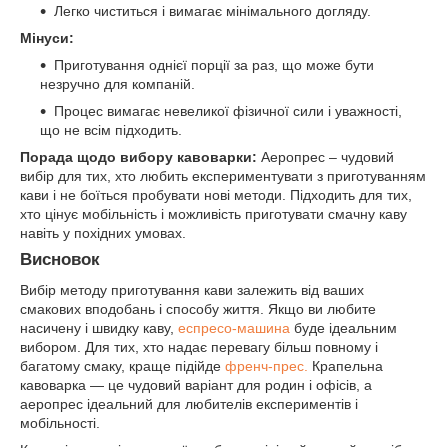
Легко чиститься і вимагає мінімального догляду.
Мінуси:
Приготування однієї порції за раз, що може бути
незручно для компаній.
Процес вимагає невеликої фізичної сили і уважності,
що не всім підходить.
Порада щодо вибору кавоварки:
Аеропрес – чудовий
вибір для тих, хто любить експериментувати з приготуванням
кави і не боїться пробувати нові методи. Підходить для тих,
хто цінує мобільність і можливість приготувати смачну каву
навіть у похідних умовах.
Висновок
Вибір методу приготування кави залежить від ваших
смакових вподобань і способу життя. Якщо ви любите
насичену і швидку каву,
еспресо-машина
буде ідеальним
вибором. Для тих, хто надає перевагу більш повному і
багатому смаку, краще підійде
френч-прес.
Крапельна
кавоварка — це чудовий варіант для родин і офісів, а
аеропрес ідеальний для любителів експериментів і
мобільності.