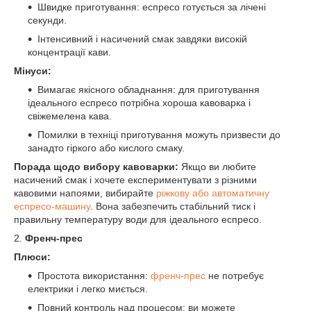
Швидке приготування: еспресо готується за лічені
секунди.
Інтенсивний і насичений смак завдяки високій
концентрації кави.
Мінуси:
Вимагає якісного обладнання: для приготування
ідеального еспресо потрібна хороша кавоварка і
свіжемелена кава.
Помилки в техніці приготування можуть призвести до
занадто гіркого або кислого смаку.
Порада щодо вибору кавоварки:
Якщо ви любите
насичений смак і хочете експериментувати з різними
кавовими напоями, вибирайте
ріжкову або автоматичну
еспресо-машину
. Вона забезпечить стабільний тиск і
правильну температуру води для ідеального еспресо.
2.
Френч-прес
Плюси:
Простота використання:
френч-прес
не потребує
електрики і легко миється.
Повний контроль над процесом: ви можете