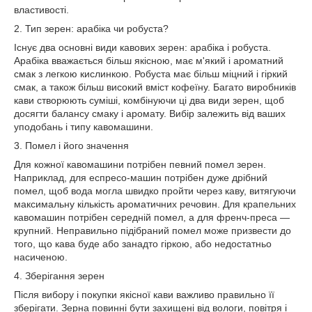
властивості.
2. Тип зерен: арабіка чи робуста?
Існує два основні види кавових зерен: арабіка і робуста.
Арабіка вважається більш якісною, має м'який і ароматний
смак з легкою кислинкою. Робуста має більш міцний і гіркий
смак, а також більш високий вміст кофеїну. Багато виробників
кави створюють суміші, комбінуючи ці два види зерен, щоб
досягти балансу смаку і аромату. Вибір залежить від ваших
уподобань і типу кавомашини.
3. Помел і його значення
Для кожної кавомашини потрібен певний помел зерен.
Наприклад, для еспресо-машин потрібен дуже дрібний
помел, щоб вода могла швидко пройти через каву, витягуючи
максимальну кількість ароматичних речовин. Для крапельних
кавомашин потрібен середній помел, а для френч-преса —
крупний. Неправильно підібраний помел може призвести до
того, що кава буде або занадто гіркою, або недостатньо
насиченою.
4. Зберігання зерен
Після вибору і покупки якісної кави важливо правильно її
зберігати. Зерна повинні бути захищені від вологи, повітря і