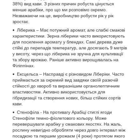
38%) вид кави. З різних причин робуста цінується
менше арабіки, про що ми розповімо окремо.
Незважаючи на це, виробництво робусти рік у рік
зростає.
Ліберика – Має потужний аромат, але слабкі смакові
характеристики. Зерна ліберики часто використовують
для посилення аромату у блендах. Самі дерева дуже
стійкі до перепадів температур, але досягають 9 метрів
у висоту, через що ліберика не зручна для культивації
та збору врожаю. Раніше активно вирощувалась на
Філіппінах.
Ексцельса – Насправді є різновидом Ліберіки. Часто
приймається за окремий вид завдяки своїй разючій
стійкості до хвороб та виразнішим органолептичним
властивостям. Активно використовується для
гібридизації та створення нових, більш стійких сортів
кави.
Стенофіла - На противагу Арабіці стиглі ягоди
Стенофіли темно-фіолетового кольору. Може
перевершувати арабіку у смакових якостях. На жаль,
рослину невигідно обробляти через довго інтервал між
посадкою та першим урожаєм (4 роки) протягом якого