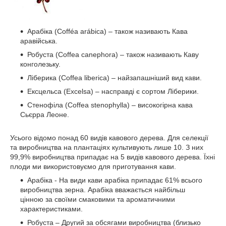
Арабіка (Cofféa arábica) – також називають Кава
аравійська.
Робуста (Coffea canephora) – також називають Каву
конголезьку.
Ліберика (Coffea liberica) – найзапашніший вид кави.
Ексцельса (Excelsa) – насправді є сортом Ліберики.
Стенофіла (Coffea stenophylla) – високогірна кава
Сьєрра Леоне.
Усього відомо понад 60 видів кавового дерева. Для селекції
та виробництва на плантаціях культивують лише 10. З них
99,9% виробництва припадає на 5 видів кавового дерева. Їхні
плоди ми використовуємо для приготування кави.
Арабіка - На види кави арабіка припадає 61% всього
виробництва зерна. Арабіка вважається найбільш
цінною за своїми смаковими та ароматичними
характеристиками.
Робуста – Другий за обсягами виробництва (близько