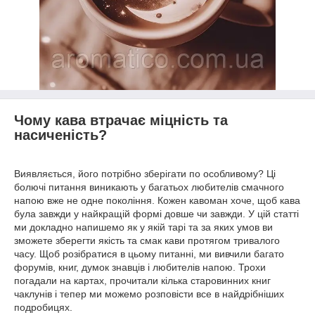
Чому кава втрачає міцність та
насиченість?
Виявляється, його потрібно зберігати по особливому? Ці
болючі питання виникають у багатьох любителів смачного
напою вже не одне покоління. Кожен кавоман хоче, щоб кава
була завжди у найкращій формі довше чи завжди. У цій статті
ми докладно напишемо як у якій тарі та за яких умов ви
зможете зберегти якість та смак кави протягом тривалого
часу. Щоб розібратися в цьому питанні, ми вивчили багато
форумів, книг, думок знавців і любителів напою. Трохи
погадали на картах, прочитали кілька старовинних книг
чаклунів і тепер ми можемо розповісти все в найдрібніших
подробицях.