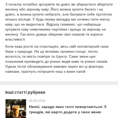
З початку потрібно зрозуміти як довго ви збираєтеся зберігати
мелену або зернову каву. Його можна купити багато і на
довго, а можна купити небагато, але балувати себе протягом
кількох місяців. У будь-якому випадку ми хочемо пити якісну
каву, що не видихлася. Відразу скажемо, що найкраще
купувати каву невеликими партіями і краще за зернову не
мелену. Так воно довше збереже свої смакові та корисні
властивості.
Коли кава росте на плантаціях, весь свій неповторний смак
бере з природи. На це впливає промені сонця, тепло,
вологість та якість повітря та ґрунту. Саме зміни цих
показників призводить до різних видів кави та різних смаків.
Однак після обсмажування кавових зерен всі ці фактори,
навпаки, прагнуть погіршити наш з вами напій.
Інші статті рубрики
05.08.2026
Напої, заради яких гості повертаються: 5
трендів, які варто додати у своє меню