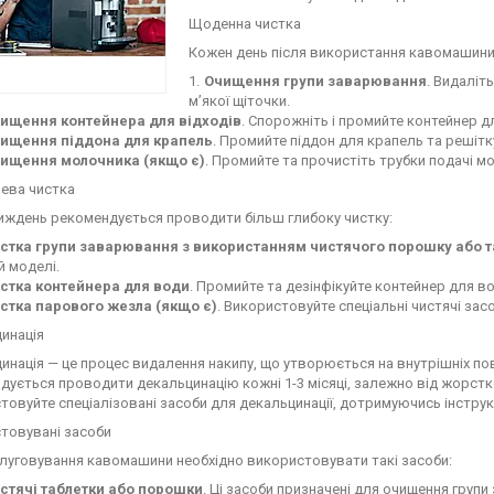
Щоденна чистка
Кожен день після використання кавомашини 
Очищення групи заварювання
. Видаліт
м’якої щіточки.
ищення контейнера для відходів
. Спорожніть і промийте контейнер д
ищення піддона для крапель
. Промийте піддон для крапель та решітк
ищення молочника (якщо є)
. Промийте та прочистіть трубки подачі м
ева чистка
тиждень рекомендується проводити більш глибоку чистку:
стка групи заварювання з використанням чистячого порошку або т
й моделі.
стка контейнера для води
. Промийте та дезінфікуйте контейнер для во
стка парового жезла (якщо є)
. Використовуйте спеціальні чистячі за
инація
инація — це процес видалення накипу, що утворюється на внутрішніх п
дується проводити декальцинацію кожні 1-3 місяці, залежно від жорстк
товуйте спеціалізовані засоби для декальцинації, дотримуючись інструк
товувані засоби
луговування кавомашини необхідно використовувати такі засоби:
стячі таблетки або порошки
. Ці засоби призначені для очищення груп