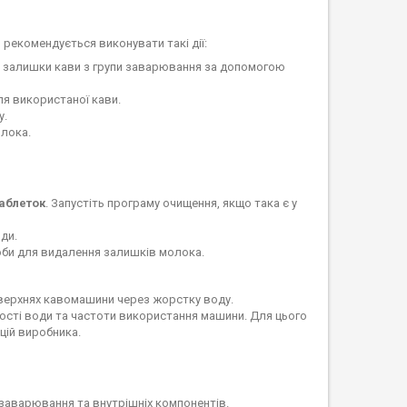
рекомендується виконувати такі дії:
ь залишки кави з групи заварювання за допомогою
ля використаної кави.
у.
олока.
аблеток
. Запустіть програму очищення, якщо така є у
ди.
соби для видалення залишків молока.
оверхнях кавомашини через жорстку воду.
ості води та частоти використання машини. Для цього
цій виробника.
и заварювання та внутрішніх компонентів.