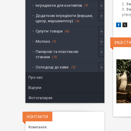
За
Інгредієнти для коктейлів
17
За
утво
Додаткові інгредієнти (вершки,
цукор, маршмеллоу)
14
Супутні товари
45
Молоко
11
ІНШІ СТА
Паперові та пластикові
стакани
70
Солодощі до кави
12
Про нас
Відгуки
Фотогалерея
КОНТАКТИ