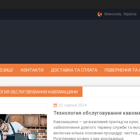
Миколаїв, Україна
ОЗИЦІЇ
КОНТАКТИ
ДОСТАВКА ТА СПЛАТА
ПОВЕРНЕННЯ ТА 
ОГИЯ ОБСЛУГОВУВАННЯ КАВОМАШИНИ
02 серпня 2024
Технология обслуговування кавом
Кавомашина — це важливий прилад на кухні,
забезпечення довгого терміну служби та як
включає кілька основних процедур: чистка,
Розглянемо кожну з них докладніше.