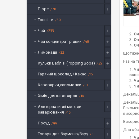
Пюре
78
Топпінги
30
Чай
233
Оч
Оч
Чай концентрат рідкий
46
Оч
Лимонади
22
Щотижн
Раз на 
Кульки Бабл Ті (Popping Boba)
55
Чи
Гарячий шоколад / Какао
15
ваші
Чи
Кавоварки,кавомолки
31
Чи
Декальц
Хімія для кавоварок
14
Декальц
Альтернативні методи
Рекомен
заварювання
16
викорис
Викорис
Посуд
44
Для обс
Товари для барменів/бару
30
Чи