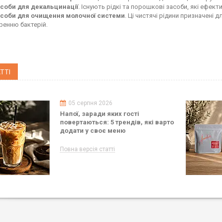
соби для декальцинації
. Існують рідкі та порошкові засоби, які ефек
соби для очищення молочної системи
. Ці чистячі рідини призначені
ренню бактерій.
ТТІ
05 серпня 2026
Напої, заради яких гості
повертаються: 5 трендів, які варто
додати у своє меню
Повна версія статті