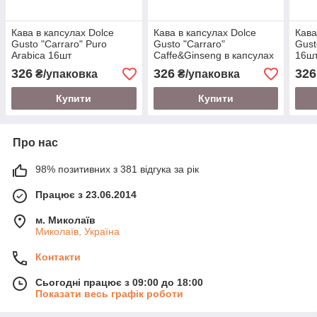
Кава в капсулах Dolce
Кава в капсулах Dolce
Кава
Gusto "Carraro" Puro
Gusto "Carraro"
Gust
Arabica 16шт
Caffe&Ginseng в капсулах
16ш
16шт
326
326
326
₴/упаковка
₴/упаковка
Купити
Купити
Про нас
98% позитивних з 381 відгука за рік
Працює з 23.06.2014
м. Миколаїв
Миколаїв, Україна
Контакти
Сьогодні працює з 09:00 до 18:00
Показати весь графік роботи