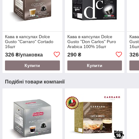
Кава в капсулах Dolce
Кава в капсулах Dolce
Кава
Gusto "Carraro" Cortado
Gusto "Don Carlos" Puro
Gust
16шт
Arabica 100% 16шт
16ш
326
290
326
₴/упаковка
₴
Купити
Купити
Подібні товари компанії