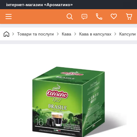
інтернет-магазин «Ароматико»
Товари та послуги
Кава
Кава в капсулах
Капсули 