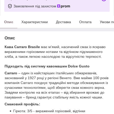
Замовлення під захистом
Опис
Характеристики
Доставка
Оплата
Умови п
Опис
Кава Carraro Brasile
має м'який, насичений смак із яскраво
вираженими горіховими нотами та відтінком підсмаженого
хліба, а також легкою насолодою та відсутністю терпкості.
Підходить під систему кавомашин Dolce Gusto
Carraro
– один із найстаріших італійських обжарювачів,
заснований у 1927 році у регіоні Венето. Вже майже 100 років
компанія Carraro поєднує традиційні методи обсмажування із
сучасними технологіями, щоб зберегти смак кожного зерна.
Завдяки контролю на всіх етапах – від збирання врожаю до
пакування – бренд гарантує стабільну якість кожної чашки.
Смаковий профіль:
Гіркота: 3/5 - виражений горіховий, відтінки