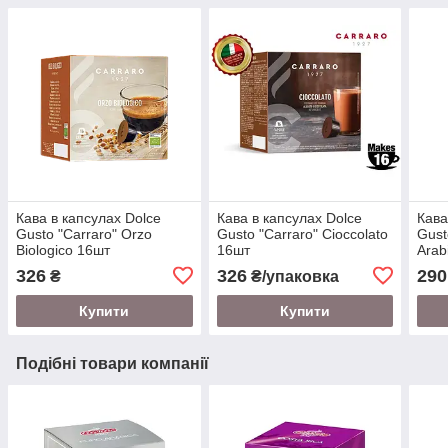
Кава в капсулах Dolce
Кава в капсулах Dolce
Кава
Gusto "Carraro" Orzo
Gusto "Carraro" Cioccolato
Gust
Biologico 16шт
16шт
Arab
326
326
290
₴
₴/упаковка
Купити
Купити
Подібні товари компанії