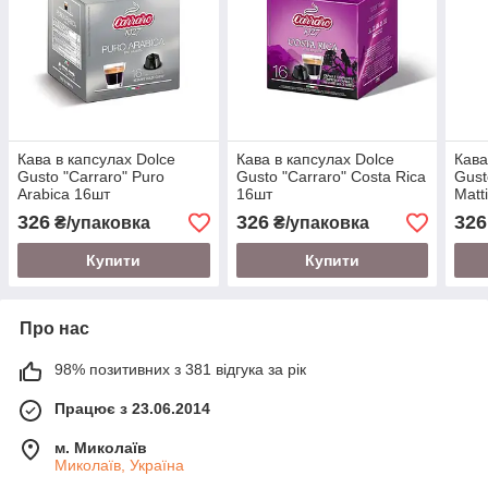
Кава в капсулах Dolce
Кава в капсулах Dolce
Кава
Gusto "Carraro" Puro
Gusto "Carraro" Costa Rica
Gust
Arabica 16шт
16шт
Matt
326
326
326
₴/упаковка
₴/упаковка
Купити
Купити
Про нас
98% позитивних з 381 відгука за рік
Працює з 23.06.2014
м. Миколаїв
Миколаїв, Україна