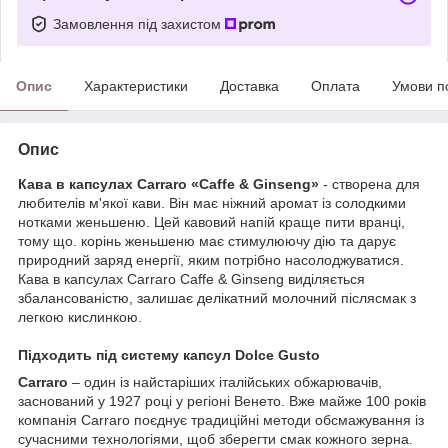
Замовлення під захистом
Опис
Характеристики
Доставка
Оплата
Умови п
Опис
Кава в капсулах Carraro «Caffe & Ginseng»
- створена для
любителів м'якої кави. Він має ніжний аромат із солодкими
нотками женьшеню. Цей кавовий напій краще пити вранці,
тому що. корінь женьшеню має стимулюючу дію та дарує
природний заряд енергії, яким потрібно насолоджуватися.
Кава в капсулах Carraro Caffe & Ginseng виділяється
збалансованістю, залишає делікатний молочний післясмак з
легкою кислинкою.
Підходить під систему капсул Dolce Gusto
Carraro
– один із найстаріших італійських обжарювачів,
заснований у 1927 році у регіоні Венето. Вже майже 100 років
компанія Carraro поєднує традиційні методи обсмажування із
сучасними технологіями, щоб зберегти смак кожного зерна.