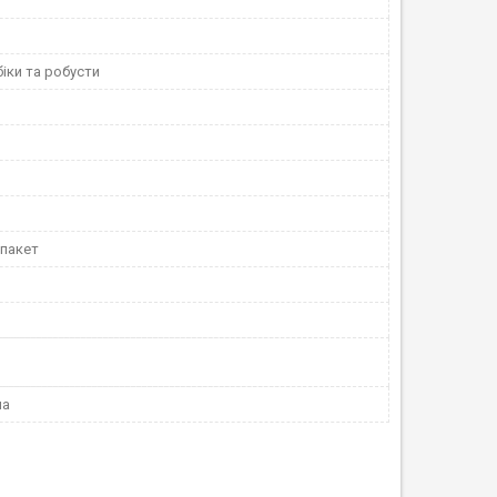
іки та робусти
 пакет
на