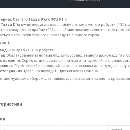
зернах Carraro Tazza D'oro 90\10 1 кг
 Tazza D`oro
— це вишукана кава з мінімальним вмістом робусти (10%), 
 високому вмісту арабіки (90%), напій має помірну кислотність із гармон
ються легкі нотки темного шоколаду та лісового горіха.
ості:
лад
: 90% арабіка, 10% робуста
ак
: Збалансований із нотами ягід, цитрусових, темного шоколаду та ліс
бсмаження
: Середнє, для досягнення м’якого та гармонійного смаково
аковка
: Герметичний непрозорий пакет із клапаном для відведення вугл
стосування
: Ідеально підходить для сегмента HoReCa
 стане чудовим вибором для поціновувачів якісного напою та професіонал
теристики
ВНІ