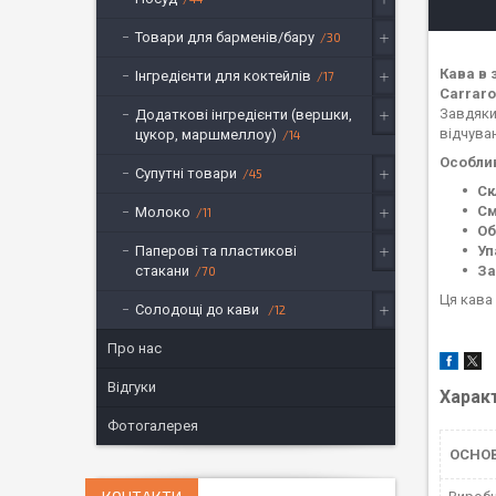
Товари для барменів/бару
30
Кава в 
Інгредієнти для коктейлів
17
Carraro
Завдяки
Додаткові інгредієнти (вершки,
відчува
цукор, маршмеллоу)
14
Особлив
Супутні товари
45
Ск
См
Молоко
11
О
Уп
Паперові та пластикові
За
стакани
70
Ця кава
Солодощі до кави
12
Про нас
Відгуки
Харак
Фотогалерея
ОСНО