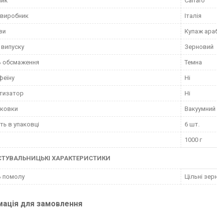
ник
Carraro
 виробник
Італія
ви
Купаж араб
випуску
Зерновий
ь обсмаження
Темна
феїну
Ні
тизатор
Ні
аковки
Вакуумний
сть в упаковці
6 шт.
1000 г
СТУВАЛЬНИЦЬКІ ХАРАКТЕРИСТИКИ
ь помолу
Цільні зер
мація для замовлення