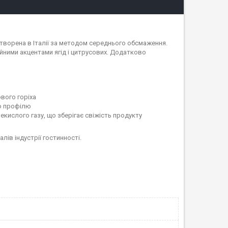
створена в Італії за методом середнього обсмаження.
ійними акцентами ягід і цитрусових. Додатково
ового горіха
го профілю
екислого газу, що зберігає свіжість продукту
ів індустрії гостинності.