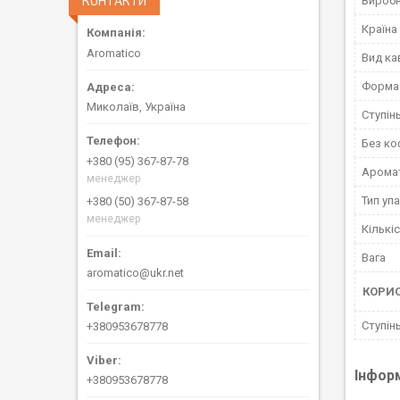
КОНТАКТИ
Вироб
Країна
Aromatico
Вид ка
Форма 
Миколаїв, Україна
Ступін
Без ко
+380 (95) 367-87-78
Арома
менеджер
Тип уп
+380 (50) 367-87-58
менеджер
Кількі
Вага
aromatico@ukr.net
КОРИ
Ступін
+380953678778
Інфор
+380953678778