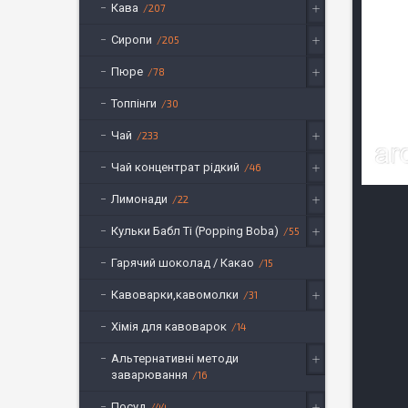
Кава
207
Сиропи
205
Пюре
78
Топпінги
30
Чай
233
Чай концентрат рідкий
46
Лимонади
22
Кульки Бабл Ті (Popping Boba)
55
Гарячий шоколад / Какао
15
Кавоварки,кавомолки
31
Хімія для кавоварок
14
Альтернативні методи
заварювання
16
Посуд
44