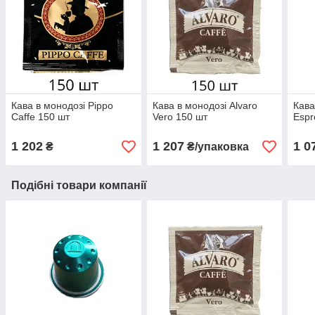
Кава в монодозі Pippo
Кава в монодозі Alvaro
Кава
Caffe 150 шт
Vero 150 шт
Espr
1 202
1 207
1 0
₴
₴/упаковка
Подібні товари компанії