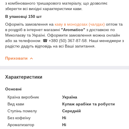
з комбінованого тришарового матеріалу, що дозволяє
зберегти всі вихідні характеристики кави.
В упаковці 150 шт
Оформіть замовлення на
каву в монодозах (чалдах)
оптом та
в роздріб в інтернет магазині
"Aromatico"
з доставкою по
Миколаєву та Україні. Оформити замовлення можна онлайн
або за телефоном: ☎ +380 (50) 367-87-58. Наші менеджери з
радістю дадуть відповідь на всі Ваші запитання.
Приховати
Характеристики
Основні
Країна виробник
Україна
Вид кави
Купаж арабіки та робусти
Ступінь помелу
Середній
Без кофеїну
Ні
Ароматизатор
Ні