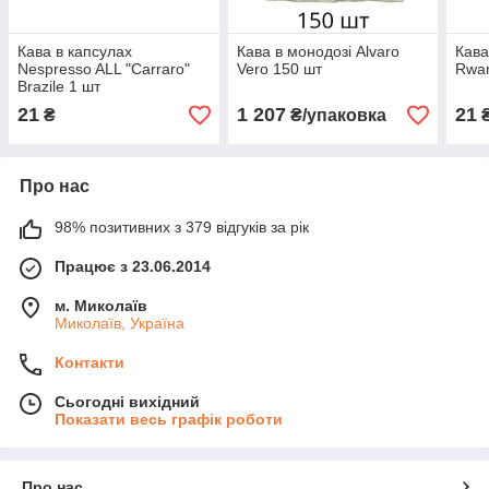
Кава в капсулах
Кава в монодозі Alvaro
Кава
Nespresso ALL "Carraro"
Vero 150 шт
Rwan
Brazile 1 шт
21
1 207
21
₴
₴/упаковка
Про нас
98% позитивних з 379 відгуків за рік
Працює з 23.06.2014
м. Миколаїв
Миколаїв, Україна
Контакти
Сьогодні вихідний
Показати весь графік роботи
Про нас