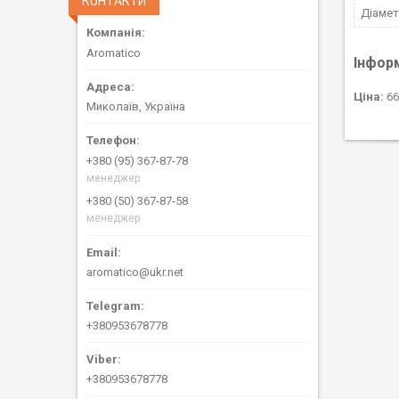
КОНТАКТИ
Діаме
Aromatico
Інфор
Ціна:
66
Миколаїв, Україна
+380 (95) 367-87-78
менеджер
+380 (50) 367-87-58
менеджер
aromatico@ukr.net
+380953678778
+380953678778