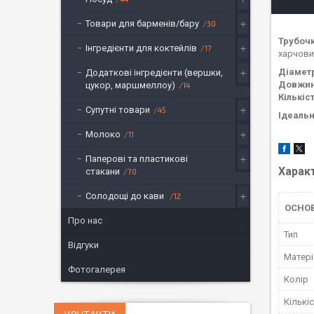
Товари для барменів/бару
30
Трубоч
Інгредієнти для коктейлів
17
харчових
Діамет
Додаткові інгредієнти (вершки,
Довжи
цукор, маршмеллоу)
14
Кількіс
Супутні товари
45
Ідеальн
Молоко
11
Паперові та пластикові
Харак
стакани
70
Солодощі до кави
12
ОСНО
Про нас
Тип
Відгуки
Матері
Фотогалерея
Колір
Кількі