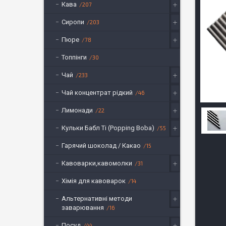
Кава
207
Сиропи
203
Пюре
78
Топпінги
30
Чай
233
Чай концентрат рідкий
46
Лимонади
22
Кульки Бабл Ті (Popping Boba)
55
Гарячий шоколад / Какао
15
Кавоварки,кавомолки
31
Хімія для кавоварок
14
Альтернативні методи
заварювання
16
Посуд
44