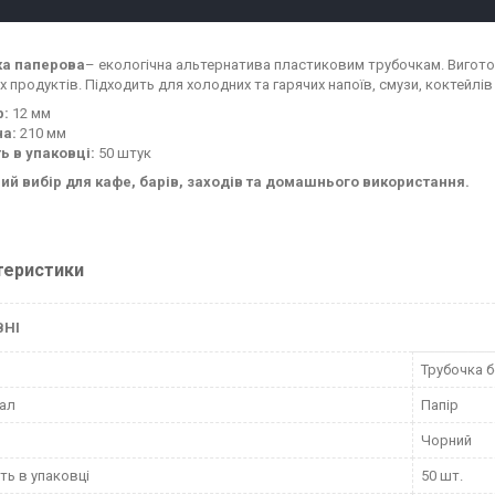
ка паперова
– екологічна альтернатива пластиковим трубочкам. Виготов
 продуктів. Підходить для холодних та гарячих напоїв, смузи, коктейлів
р:
12 мм
на:
210 мм
ть в упаковці:
50 штук
ий вибір для кафе, барів, заходів та домашнього використання.
теристики
ВНІ
Трубочка б
ал
Папір
Чорний
сть в упаковці
50 шт.