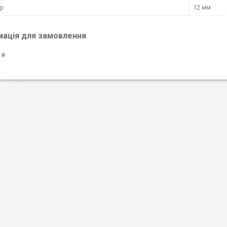
тр
12 мм
мація для замовлення
 ₴