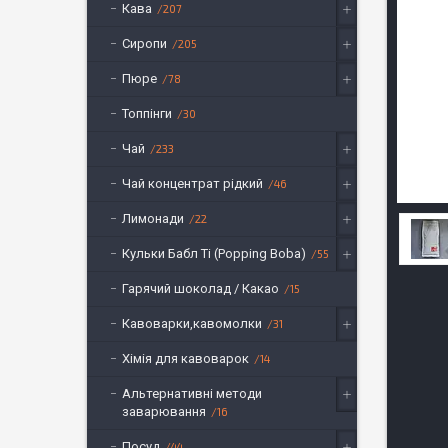
Кава
207
Сиропи
205
Пюре
78
Топпінги
30
Чай
233
Чай концентрат рідкий
46
Лимонади
22
Кульки Бабл Ті (Popping Boba)
55
Гарячий шоколад / Какао
15
Кавоварки,кавомолки
31
Хімія для кавоварок
14
Альтернативні методи
заварювання
16
Посуд
44