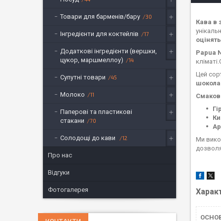
Товари для барменів/бару
30
Кава в 
унікаль
Інгредієнти для коктейлів
17
оцінять
Додаткові інгредієнти (вершки,
Papua 
цукор, маршмеллоу)
14
кліматі
Цей сор
Супутні товари
45
шоколад
Молоко
11
Смакові
Гі
Паперові та пластикові
Ки
стакани
70
Ар
Солодощі до кави
12
Ми вик
дозволя
Про нас
Відгуки
Фотогалерея
Харак
ОСНО