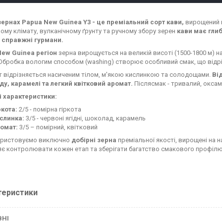
зернах Papua New Guinea Y3 - це преміальний сорт кави,
вирощений н
ному клімату, вулканічному ґрунту та ручному збору зерен
кави має гли
 справжні гурмани.
New Guinea регіон
зерна вирощується на великій висоті (1500-1800 м) 
.Обробка вологим способом (washing) створює особливий смак, що відріз
т відрізняється насиченим тілом, м'якою кислинкою та солодощами.
Від
у, карамелі та легкий квітковий аромат.
Післясмак - тривалий, оксам
 характеристики:
ркота:
2/5 - помірна гіркота
слинка:
3/5 - червоні ягідні, шоколад, карамель
омат:
3/5 – помірний, квітковий
ористовуємо виключно
добірні зерна
преміальної якості, вирощені на н
є контролювати кожен етап та зберігати багатство смакового профілю
теристики
ВНІ