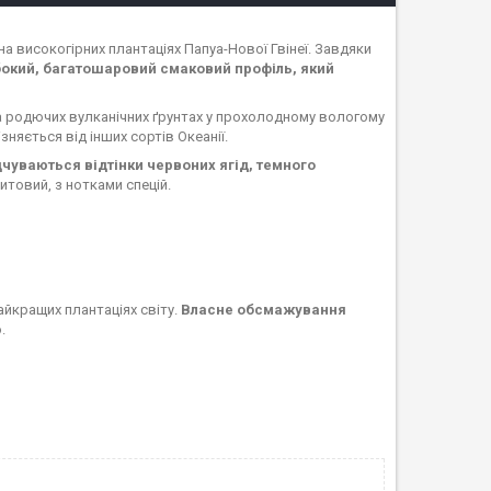
а високогірних плантаціях Папуа-Нової Гвінеї. Завдяки
бокий, багатошаровий смаковий профіль, який
на родючих вулканічних ґрунтах у прохолодному вологому
няється від інших сортів Океанії.
чуваються відтінки червоних ягід, темного
итовий, з нотками спецій.
айкращих плантаціях світу.
Власне обсмажування
.