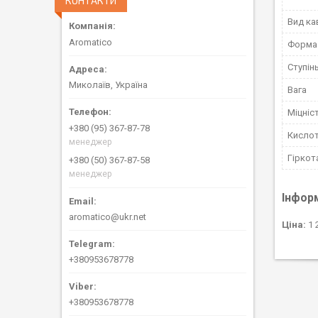
КОНТАКТИ
Вид ка
Aromatico
Форма 
Ступін
Миколаїв, Україна
Вага
Міцніс
+380 (95) 367-87-78
Кислот
менеджер
Гіркот
+380 (50) 367-87-58
менеджер
Інфор
aromatico@ukr.net
Ціна:
1 
+380953678778
+380953678778