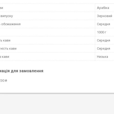
ви
Арабіка
випуску
Зерновий
ь обсмаження
Середня
1000 г
ть кави
Середня
ність кави
Середня
а кави
Низька
мація для замовлення
230 ₴