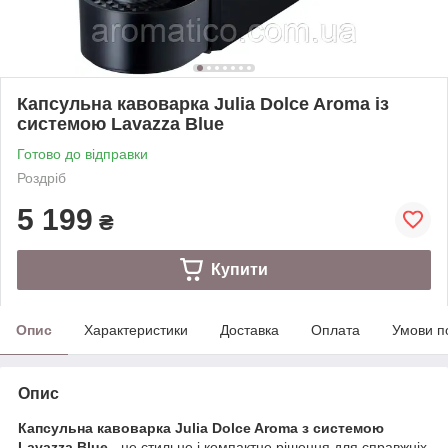
Капсульна кавоварка Julia Dolce Aroma із
системою Lavazza Blue
Готово до відправки
Роздріб
5 199
₴
Купити
Опис
Характеристики
Доставка
Оплата
Умови п
Опис
Капсульна кавоварка Julia Dolce Aroma з системою
Lavazza Blue
- це стильне і компактне рішення для справжніх