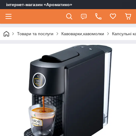
інтернет-магазин «Ароматико»
Товари та послуги
Кавоварки,кавомолки
Капсульні к