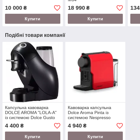
10 000
18 990
134
₴
₴
Купити
Купити
Подібні товари компанії
Капсульна кавоварка
Кавоварка капсульна
DOLCE AROMA "LOLA-A"
Dolce Aroma Pinta із
із системою Dolce Gusto
системою Nespresso
4 400
4 940
₴
₴
Купити
Купити