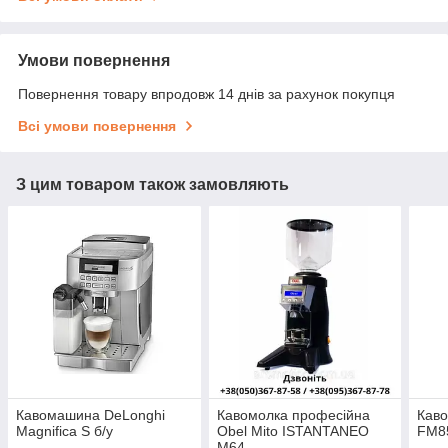
Умови повернення
Повернення товару впродовж 14 днів за рахунок покупця
Всі умови повернення
З цим товаром також замовляють
Кавомашина DeLonghi
Кавомолка професійна
Кав
Magnifica S б/у
Obel Mito ISTANTANEO
FM85
M64