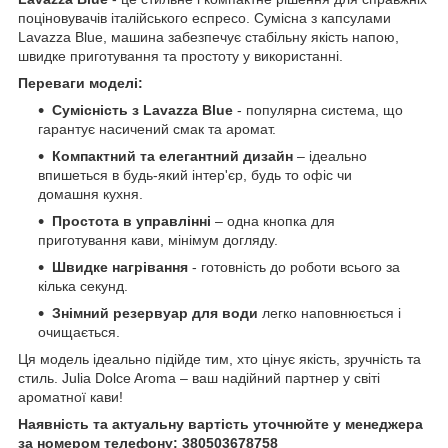
поціновувачів італійського еспресо. Сумісна з капсулами
Lavazza Blue, машина забезпечує стабільну якість напою,
швидке приготування та простоту у використанні.
Переваги моделі:
Сумісність з Lavazza Blue
- популярна система, що
гарантує насичений смак та аромат.
Компактний та елегантний дизайн
– ідеально
впишеться в будь-який інтер'єр, будь то офіс чи
домашня кухня.
Простота в управлінні
– одна кнопка для
приготування кави, мінімум догляду.
Швидке нагрівання
- готовність до роботи всього за
кілька секунд.
Знімний резервуар для води
легко наповнюється і
очищається.
Ця модель ідеально підійде тим, хто цінує якість, зручність та
стиль. Julia Dolce Aroma – ваш надійний партнер у світі
ароматної кави!
Наявність та актуальну вартість уточнюйте у менеджера
за номером телефону: 380503678758