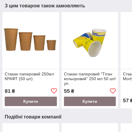
З цим товаром також замовляють
Стакан паперовий 250мл
Стакан паперовий "Тітан
Стак
КРАФТ (50 шт)
кольоровий" 250 мл 50 шт/
Mort
уп.
81
55
₴
₴
57
Купити
Купити
Подібні товари компанії