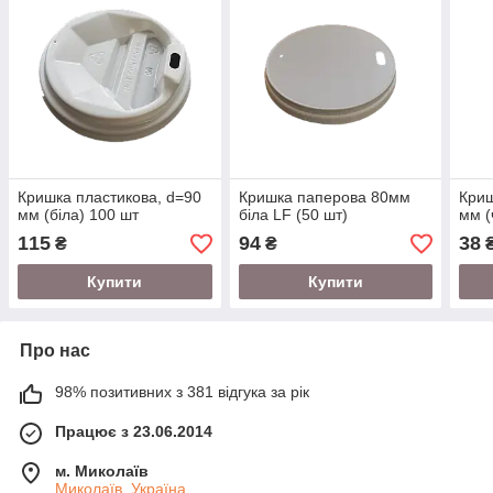
Кришка пластикова, d=90
Кришка паперова 80мм
Криш
мм (біла) 100 шт
біла LF (50 шт)
мм (
115
94
38
₴
₴
Купити
Купити
Про нас
98% позитивних з 381 відгука за рік
Працює з 23.06.2014
м. Миколаїв
Миколаїв, Україна