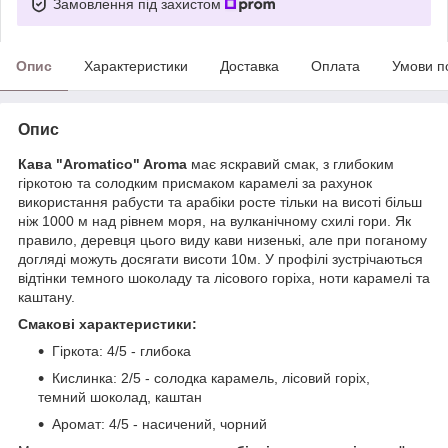
Замовлення під захистом
Опис
Характеристики
Доставка
Оплата
Умови п
Опис
Кава "Aromatico" Aroma
має яскравий смак, з глибоким
гіркотою та солодким присмаком карамелі за рахунок
використання рабусти та арабіки росте тільки на висоті більш
ніж 1000 м над рівнем моря, на вулканічному схилі гори. Як
правило, деревця цього виду кави низенькі, але при поганому
догляді можуть досягати висоти 10м. У профілі зустрічаються
відтінки темного шоколаду та лісового горіха, ноти карамелі та
каштану.
Смакові характеристики:
Гіркота: 4/5 - глибока
Кислинка: 2/5 - солодка карамель, лісовий горіх,
темний шоколад, каштан
Аромат: 4/5 - насичений, чорний