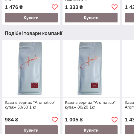
1 476
1 333
1 4
₴
₴
Купити
Купити
Подібні товари компанії
Кава в зернах "Aromatico"
Кава в зернах "Aromatico"
Кава
купаж 50/50 1 кг
купаж 80/20 1кг
Arom
984
1 005
1 4
₴
₴
Купити
Купити