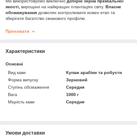
Ми використовуємо виключно
добірні зерна преміальної
якості,
вирощені на найкращих плантаціях світу.
Власне
обсмажування
дозволяє контролювати кожен етап та
зберігати багатство смакового профілю.
Приховати
Характеристики
Основні
Вид кави
Купаж арабіки та робусти
Форма випуску
Зерновий
Ступінь обсмаження
Середня
Вага
1000 г
Міцність кави
Середня
Умови доставки