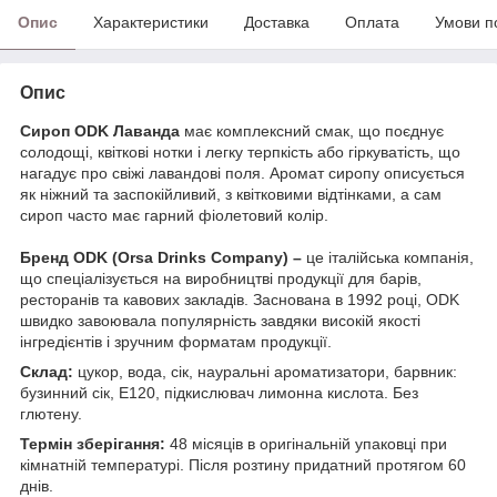
Опис
Характеристики
Доставка
Оплата
Умови п
Опис
Сироп ODK Лаванда
має комплексний смак, що поєднує
солодощі, квіткові нотки і легку терпкість або гіркуватість, що
нагадує про свіжі лавандові поля. Аромат сиропу описується
як ніжний та заспокійливий, з квітковими відтінками, а сам
сироп часто має гарний фіолетовий колір.
Бренд ODK (Orsa Drinks Company) –
це італійська компанія,
що спеціалізується на виробництві продукції для барів,
ресторанів та кавових закладів. Заснована в 1992 році, ODK
швидко завоювала популярність завдяки високій якості
інгредієнтів і зручним форматам продукції.
Склад:
цукор, вода, сік, науральні ароматизатори, барвник:
бузинний сік, Е120, підкислювач лимонна кислота. Без
глютену.
Термін зберігання:
48 місяців в оригінальній упаковці при
кімнатній температурі. Після розтину придатний протягом 60
днів.