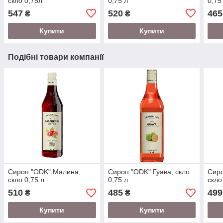
скло 0,75л
0,75 л
0,75
547
520
465
₴
₴
Купити
Купити
Подібні товари компанії
Сироп "ODK" Малина,
Сироп "ODK" Гуава, скло
Сиро
скло 0,75 л
0,75 л
скло
510
485
499
₴
₴
Купити
Купити