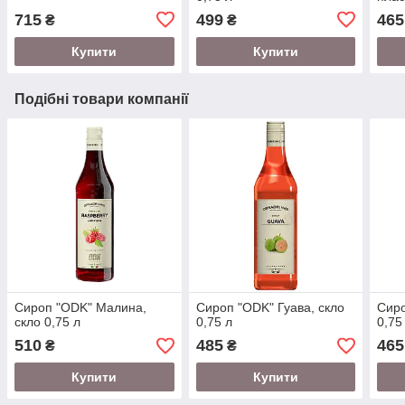
715
499
465
₴
₴
Купити
Купити
Подібні товари компанії
Сироп "ODK" Малина,
Сироп "ODK" Гуава, скло
Сиро
скло 0,75 л
0,75 л
0,75
510
485
465
₴
₴
Купити
Купити