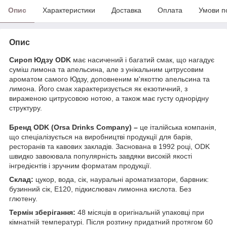
Опис
Характеристики
Доставка
Оплата
Умови п
Опис
Сироп Юдзу ODK
має насичений і багатий смак, що нагадує
суміш лимона та апельсина, але з унікальним цитрусовим
ароматом самого Юдзу, доповненим м'якоттю апельсина та
лимона. Його смак характеризується як екзотичний, з
вираженою цитрусовою нотою, а також має густу однорідну
структуру.
Бренд ODK (Orsa Drinks Company) –
це італійська компанія,
що спеціалізується на виробництві продукції для барів,
ресторанів та кавових закладів. Заснована в 1992 році, ODK
швидко завоювала популярність завдяки високій якості
інгредієнтів і зручним форматам продукції.
Склад:
цукор, вода, сік, науральні ароматизатори, барвник:
бузинний сік, Е120, підкислювач лимонна кислота. Без
глютену.
Термін зберігання:
48 місяців в оригінальній упаковці при
кімнатній температурі. Після розтину придатний протягом 60