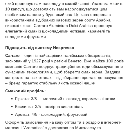
який пропонує вам насолоду в кожній чашці. Упаковка містить
10 капсул, що дозволяють вам насолоджуватися цим
особливим напоєм у будь-який час. Ця кава створена з
використанням відібраних кавових зерен сорту Арабіка
високої якості. Carraro Aluminium Dolci Arabica пропонує
елегантний смак із шоколадними нотками, карамелі та
солодкими фруктами.
Підходить під систему Nespresso
Carraro
– один із найстаріших італійських обжарювачів,
заснований у 1927 році у регіоні Венето. Вже майже 100 років
компанія Carraro поєднує традиційні методи обсмажування із
сучасними технологіями, щоб зберегти смак зерна. Завдяки
контролю на всіх етапах – від збирання врожаю до пакування
– бренд гарантує стабільну якість кожної чашки.
Смаковий профіль:
Гіркота: 3/5 — молочний шоколад, карамельні нотки
Кислинка: 3/5 - помірна кислотність
Аромат: 4/5 - шоколадний, фруктовий
Оформіть замовлення на каву оптом та в роздріб в інтернет-
магазині "Aromatico" з доставкою по Миколаєву та