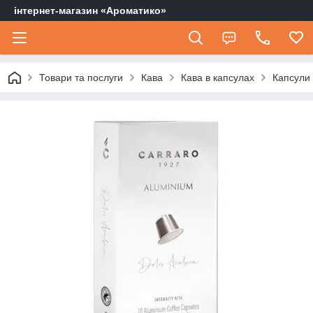
інтернет-магазин «Ароматико»
Товари та послуги
Кава
Кава в капсулах
Капсули