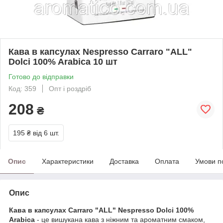
Кава в капсулах Nespresso Carraro "ALL"
Dolci 100% Arabica 10 шт
Готово до відправки
Код: 359
Опт і роздріб
208
₴
195 ₴
від 6 шт.
Опис
Характеристики
Доставка
Оплата
Умови п
Опис
Кава в капсулах Carraro "ALL" Nespresso Dolci 100%
Arabica
- це вишукана кава з ніжним та ароматним смаком,