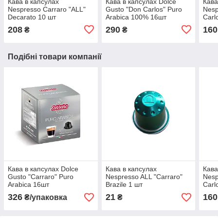
Кава в капсулах
Кава в капсулах Dolce
Кава
Nespresso Carraro "ALL"
Gusto "Don Carlos" Puro
Nesp
Decarato 10 шт
Arabica 100% 16шт
Carl
10 ш
208
290
160
₴
₴
Подібні товари компанії
Кава в капсулах Dolce
Кава в капсулах
Кава
Gusto "Carraro" Puro
Nespresso ALL "Carraro"
Nesp
Arabica 16шт
Brazile 1 шт
Carl
10 ш
326
21
160
₴/упаковка
₴