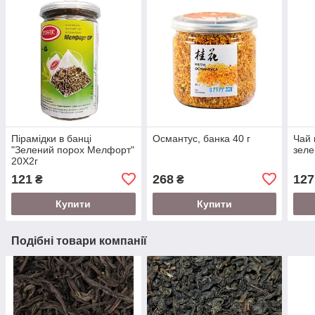
Пірамідки в банці
Османтус, банка 40 г
Чай 
"Зелений порох Мелфорт"
зеле
20Х2г
121
268
127
₴
₴
Купити
Купити
Подібні товари компанії