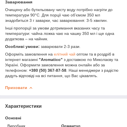
Заварювання
Очищену або бутильовану чисту воду потрібно нагріти до
температури 90°С. Для порції чаю об’ємом 350 мл
знадобиться 3 г заварки, час заварювання: 3-5 хвилин.
Інші пропорції за умови дотримання вказаних часу та
температури: чайна ложка чаю на чашку 350 мл і ще одна
додаткова – на чайник.
Особливі умови:
заварювати 2-3 рази.
Оформіть замовлення на
елітний чай
оптом та в роздріб в
інтернет магазині
"Aromatico"
з доставкою по Миколаєву та
Україні. Оформити замовлення можна онлайн або за
телефоном:
+380 (50) 367-87-58
. Наші менеджери з радістю
дадуть відповіді на всі питання, що Вас цікавлять.
Приховати
Характеристики
Основні
Виробник
Османтус