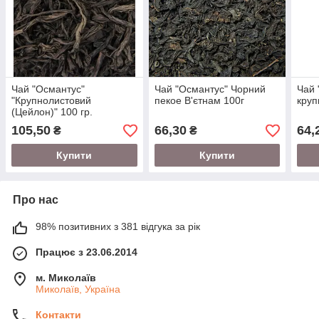
Чай "Османтус"
Чай "Османтус" Чорний
Чай 
"Крупнолистовий
пекое В'єтнам 100г
круп
(Цейлон)" 100 гр.
105,50
66,30
64,
₴
₴
Купити
Купити
Про нас
98% позитивних з 381 відгука за рік
Працює з 23.06.2014
м. Миколаїв
Миколаїв, Україна
Контакти