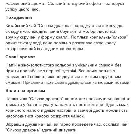
жасминовий аромат. Сильний тонізуючий ефект – запорука
успіху цього чаю.
Походження
Китайський чай "Сльози дракона" народжується з міксу, до
складу якого входять чайні бруньки та молоді листочки,
вручну скручені у форму краплі. Як тільки крапелька-“сльоза”
опиняється у воді, вона повільно розкриває свою красу,
створюючи чай із лагідним характером.
Смак і аромат
Напій ніжно-золотистого кольору з унікальним смаком без
гіркоти приваблює з першої зустрічі. Все починається з
жасминової свіжості, яка поєднується з м’яким фруктовим
смаком. Приємний післясмак відрізняється квітковими нотами.
Вплив на організм
Чашка чаю "Сльози дракона" допоможе прокинутися вранці та
тримати у балансі увагу та пам’ять протягом дня. Вдень смак
корисного напою підніме настрій, а ввечері дасть можливість
насолодитися красою розкриття чаїнок.
Зібравши друзів на чай, ви гарно проведете час, оскільки чай
"Сльози дракона" здатний дивувати.