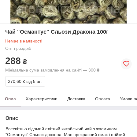
Чай "Османтус" Сльози Дракона 100г
Немає в наявності
Опт і роздріб
288
₴
Мінімальна сума замовлення на сайті — 300 ₴
270,60 ₴
від 5 шт.
Опис
Характеристики
Доставка
Оплата
Умови п
Опис
Всесвітньо відомий елітний китайський чай з жасмином
"Османтус" Сльози дракона. Має прекрасний смак і стійкий