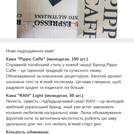
Нове надходження кави!
Кава "Pippo Caffe" (монодози, 150 шт.)
Справжній італійський стиль у кожній чашці! Бренд Pippo
Caffe – це гармонія традицій та сучасного смаку.
Обсмажування за класичною рецептурою, багатий аромат,
насичене тіло та м'який післясмак. Ця кава створена, щоб
радувати щодня та надихати на більше.
Кава "RAIV" Light (монодози, 50 шт.)
Легкість, свіжість і підбадьорливий смак! RAIV – це молодий,
амбітний український бренд, який уже встиг завоювати
кохання любителів натуральної кави. Легка обсмажування,
фруктові ноти та витончена кислотність роблять цю каву
ідеальною для тих, хто любить м'який старт дня.
Кількість обмежена: