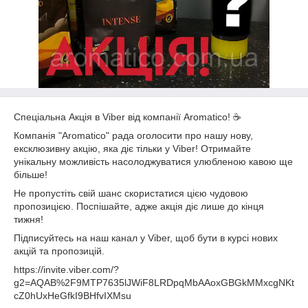
Спеціальна Акція в Viber від компанії Aromatico! ☕
Компанія "Aromatico" рада оголосити про нашу нову,
ексклюзивну акцію, яка діє тільки у Viber! Отримайте
унікальну можливість насолоджуватися улюбленою кавою ще
більше!
Не пропустіть свій шанс скористатися цією чудовою
пропозицією. Поспішайте, адже акція діє лише до кінця
тижня!
Підписуйтесь на наш канал у Viber, щоб бути в курсі нових
акцій та пропозицій.
https://invite.viber.com/?
g2=AQAB%2F9MTP7635lJWiF8LRDpqMbAAoxGBGkMMxcgNKt
cZ0hUxHeGfkI9BHfvIXMsu