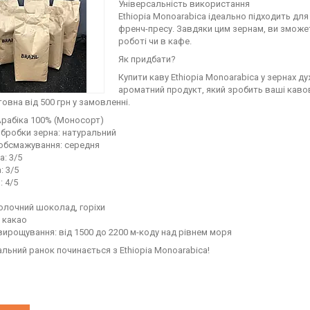
Універсальність використання
Ethiopia Monoarabica ідеально підходить для
френч-пресу. Завдяки цим зернам, ви змож
роботі чи в кафе.
Як придбати?
Купити каву Ethiopia Monoarabica у зернах д
ароматний продукт, який зробить ваші каво
овна від 500 грн у замовленні.
Арабіка 100% (Моносорт)
бробки зерна: натуральний
 обсмажування: середня
а: 3/5
: 3/5
: 4/5
олочний шоколад, горіхи
 какао
вирощування: від 1500 до 2200 м-коду над рівнем моря
альний ранок починається з Ethiopia Monoarabica!