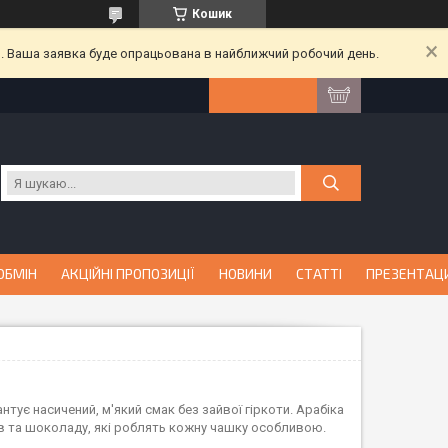
Кошик
й. Ваша заявка буде опрацьована в найближчий робочий день.
ОБМІН
АКЦІЙНІ ПРОПОЗИЦІЇ
НОВИНИ
СТАТТІ
ПРЕЗЕНТАЦ
рантує насичений, м'який смак без зайвої гіркоти. Арабіка
ів та шоколаду, які роблять кожну чашку особливою.