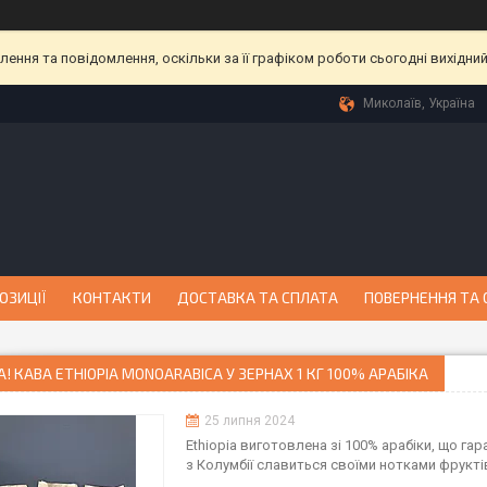
ння та повідомлення, оскільки за її графіком роботи сьогодні вихідни
Миколаїв, Україна
ОЗИЦІЇ
КОНТАКТИ
ДОСТАВКА ТА СПЛАТА
ПОВЕРНЕННЯ ТА 
! КАВА ETHIOPIA MONOARABICA У ЗЕРНАХ 1 КГ 100% АРАБІКА
25 липня 2024
Ethiopia виготовлена ​​зі 100% арабіки, що га
з Колумбії славиться своїми нотками фрукт