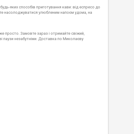
 будь-яких способів приготування кави: від еспресо до
ете насолоджуватися улюбленим напоєм удома, на
уже просто. Замовте зараз і отримайте свіжий,
ві паузи незабутніми. Доставка по Миколаєву