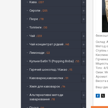
Кава
207
Сиропи
205
Пюре
78
Топпінги
30
безкошт
Чай
233
Склад: 
Чай концентрат рідкий
46
Метод о
Ступінь
Лимонади
22
Кислинк
Гірчинка
Кульки Бабл Ті (Popping Boba)
55
Міцність
Тіло: 4/5
Гарячий шоколад / Какао
15
Смак: М
Аромат:
Кавоварки,кавомолки
31
Висота 
Хімія для кавоварок
14
Ваш іде
Альтернативні методи
заварювання
16
Посуд
44