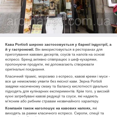
Кава Portioli широко застосовується у барної індустрії, а
й у гастрономії.
Він використовується в ресторанах для
приготування кавових десертів, соусів та напоїв на основі
еспресо. Бренд активно співпрацює з шеф-кухарями,
пропонуючи продукти, які допомагають створювати
оригінальні поєднання.
Класичний тіраміс, морозиво з еспресо, кавові креми і муси -
все це неможливо уявити без якісної кави. Зерна Portioli
завдяки насиченому смаку та балансу кислотності ідеально
підходять для кулінарних експериментів. Крім того, у високій
кухні затребувані кавові редукції та соуси, які надають
м'ясним або рибним стравам незвичайного характеру.
Компанія також наголошує на кавових напоях,
які
виходять за рамки класичного еспресо. Сиропи, спеції та