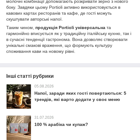
молочні комбінації допомагають розкривати зерно з нового
боку. Завдяки цьому Portioli активно використовується в
кавових картах ресторанів та кафе, де гості можуть
скуштувати авторські напої.
Таким чином,
продукція Portioli універсальна
та
гармонійно вписується як у традиційну італійську кухню, так і
в сучасні тенденції гастронома. Вона дозволяє створювати
унікальні смакові враження, що формують культуру
споживання кави на новому рівні.
Інші статті рубрики
05.08.2026
Напої, заради яких гості повертаються: 5
трендів, які варто додати у своє меню
31.07.2026
100 % арабіка чи купаж?