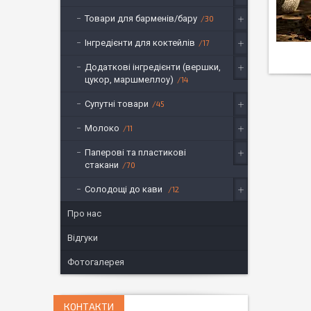
Товари для барменів/бару
30
Інгредієнти для коктейлів
17
Додаткові інгредієнти (вершки,
цукор, маршмеллоу)
14
Супутні товари
45
Молоко
11
Паперові та пластикові
стакани
70
Солодощі до кави
12
Про нас
Відгуки
Фотогалерея
КОНТАКТИ