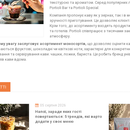
текстурою та ароматом. Серед популярних лін
Portioli Bar та Portioli Special.
Компанія пропонує каву як у зернах, так і в 
зручності приготування. Це дозволяє клієн
Крім того, до асортименту входять продукти
та готелів. Portioli співпрацює з тисячами 
атмосферу.
му увагу заслуговує асортимент моносортів,
що дозволяє оцінити кав
аються фруктові, шоколадні чи квіткові ноти, характерні для конкретних
вання та сервірування кави: чашки, ложки, бариста. Це робить бренд уні
ів кави вдома.
ТТІ
05 серпня 2026
Напої, заради яких гості
повертаються: 5 трендів, які варто
додати у своє меню