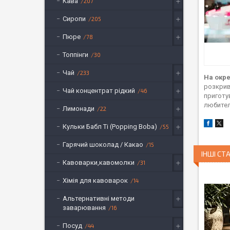
Кава
207
Сиропи
205
Пюре
78
Топпінги
30
Чай
233
На окре
розкрив
Чай концентрат рідкий
46
приготу
любител
Лимонади
22
Кульки Бабл Ті (Popping Boba)
55
Гарячий шоколад / Какао
15
ІНШІ СТА
Кавоварки,кавомолки
31
Хімія для кавоварок
14
Альтернативні методи
заварювання
16
Посуд
44