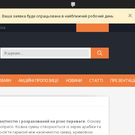
й. Ваша заявка буде опрацьована в найближчий робочий день.
їна
ОБМІН
АКЦІЙНІ ПРОПОЗИЦІЇ
НОВИНИ
СТАТТІ
ПРЕЗЕНТАЦ
анітністю і розрахований на різні переваги.
Основу
спресо. Кожна суміш створюється із зерен арабіки та
осягти гармонії між насиченістю смаку, кремовою