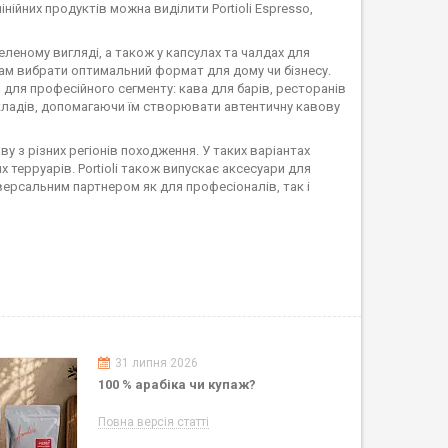
ійних продуктів можна виділити Portioli Espresso,
меленому вигляді, а також у капсулах та чалдах для
там вибрати оптимальний формат для дому чи бізнесу.
 для професійного сегменту: кава для барів, ресторанів
закладів, допомагаючи їм створювати автентичну кавову
у з різних регіонів походження. У таких варіантах
 терруарів. Portioli також випускає аксесуари для
версальним партнером як для професіоналів, так і
31 липня 2026
100 % арабіка чи купаж?
Повна версія статті